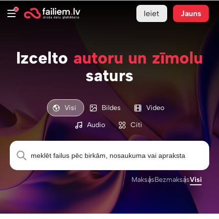
Ieiet
Jauns
Izcelto
autoru un zīmolu
saturs
Visi
Bildes
Video
Audio
Citi
Maksas
Bezmaksas
Visi