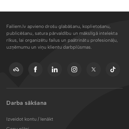
Failiem.lv apvieno drošu glabāšanu, koplietošanu,
publicēšanu, satura pārvaldību un mākslīgā intelekta
rīkus, lai organizētu failus un paātrinātu profesionāļu,
uzņēmumu un viņu klientu darbplūsmas.
Darba sākšana
Izveidot kontu / Ienākt
Cenu plāni